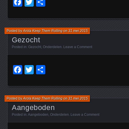
Facebook
Twitter
Delen
Posted by
Arola Keep Them Rolling
on
31 mei 2015
Gezocht
Posted in:
Gezocht
,
Onderdelen
.
Leave a Comment
Facebook
Twitter
Delen
Posted by
Arola Keep Them Rolling
on
31 mei 2015
Aangeboden
Posted in:
Aangeboden
,
Onderdelen
.
Leave a Comment