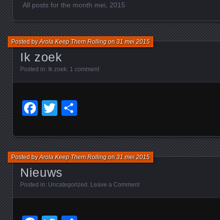
All posts for the month mei, 2015
Posted by
Arola Keep Them Rolling
on
31 mei 2015
Ik zoek
Posted in:
Ik zoek
.
1 comment
Facebook
Twitter
Delen
Posted by
Arola Keep Them Rolling
on
31 mei 2015
Nieuws
Posted in:
Uncategorized
.
Leave a Comment